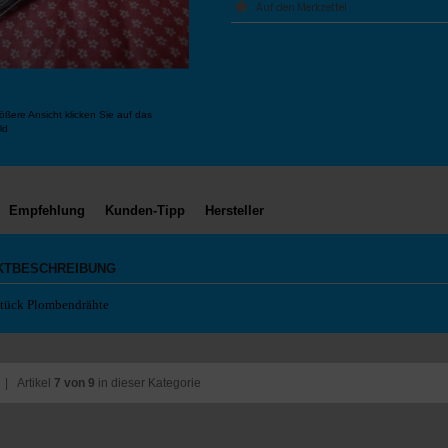
ößere Ansicht klicken Sie auf das
ld
Empfehlung
Kunden-Tipp
Hersteller
KTBESCHREIBUNG
tück Plombendrähte
| Artikel
7 von 9
in dieser Kategorie