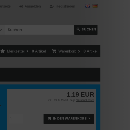
artseite
Anmelden
Registrieren
SUCHEN
Merkzettel
0
Artikel
Warenkorb
0
Artikel
1,19 EUR
inkl. 19 % MwSt. zzgl.
Versandkosten
IN DEN WARENKORB