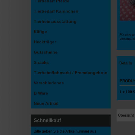
Tierbedarf Pferde
Tierbedarf Kaninchen
Tierheimausstattung
Käfige
Für eine gr
Vorschaubi
Heckträger
Gutscheine
Snacks
Details
Tierheimflohmarkt / Fremdangebote
PRODU
Verschiedenes
1 x 100
S
B Ware
Neue Artikel
Übersicht
Schnellkauf
Bitte geben Sie die Artikelnummer aus