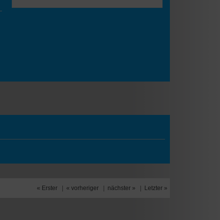
« Erster
|
« vorheriger
|
nächster »
|
Letzter »