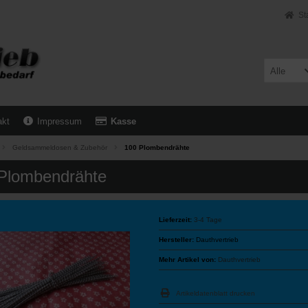
St
Alle
akt
Impressum
Kasse
Geldsammeldosen & Zubehör
100 Plombendrähte
Plombendrähte
Lieferzeit:
3-4 Tage
Hersteller:
Dauthvertrieb
Mehr Artikel von:
Dauthvertrieb
Artikeldatenblatt drucken