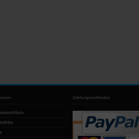
tionen
Zahlungsmethoden
sausschluss
tzlinks
s