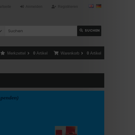
artseite
Anmelden
Registrieren
SUCHEN
Merkzettel
0
Artikel
Warenkorb
0
Artikel
spenden)