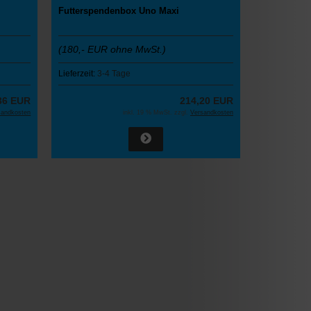
Futterspendenbox Uno Maxi
(180,- EUR ohne MwSt.)
Lieferzeit:
3-4 Tage
36 EUR
214,20 EUR
sandkosten
inkl. 19 % MwSt. zzgl.
Versandkosten