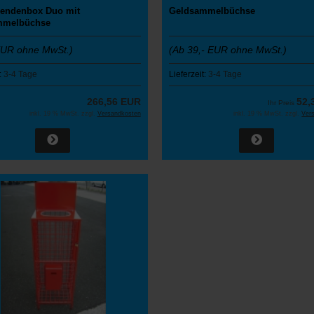
pendenbox Duo mit
Geldsammelbüchse
mmelbüchse
EUR ohne MwSt.)
(Ab 39,- EUR ohne MwSt.)
:
3-4 Tage
Lieferzeit:
3-4 Tage
266,56 EUR
52,
Ihr Preis
inkl. 19 % MwSt. zzgl.
Versandkosten
inkl. 19 % MwSt. zzgl.
Ver