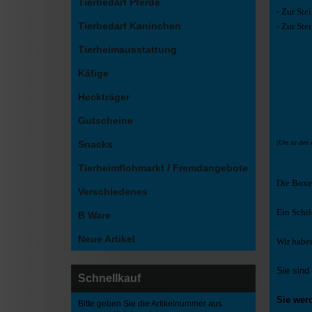
Tierbedarf Pferde
- Zur St
Tierbedarf Kaninchen
- Zur St
Tierheimausstattung
Käfige
Heckträger
Gutscheine
Snacks
(Um zu den e
Tierheimflohmarkt / Fremdangebote
Die Boxe
Verschiedenes
Ein Schi
B Ware
Neue Artikel
Wir habe
Sie sind
Schnellkauf
Sie wer
Bitte geben Sie die Artikelnummer aus