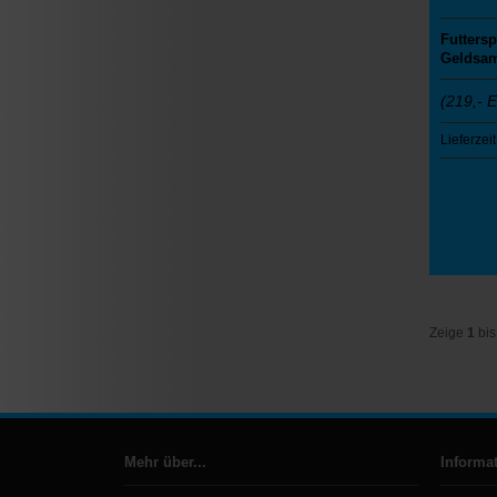
Futters
Geldsa
(219,- 
Lieferzeit
Zeige
1
bi
Mehr über...
Informa