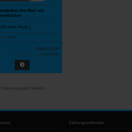
pendenbox Uno Maxi mit
mmelbüchse
EUR ohne MwSt.)
:
3-4 Tage
260,61 EUR
inkl. 19 % MwSt. zzgl.
Versandkosten
s
7
(von insgesamt
7
Artikeln)
tionen
Zahlungsmethoden