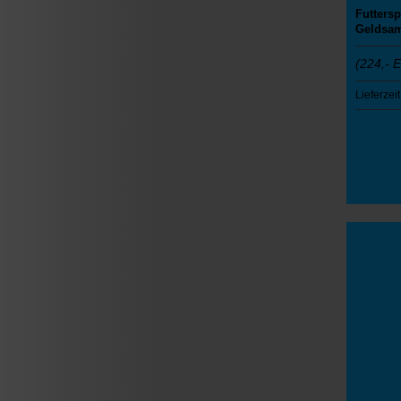
Futters
Geldsa
(224,- 
Lieferzeit