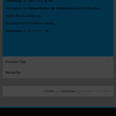
Abmessung: ca. 106 x 52 x 38 cm
Mit zusätzlicher
Sammelbüchse für Geldspenden
zum Anschrauben
Stabile Metallausführung
Verschluß durch Plombensicherung
Abmessung. ca. 25 x 15 x 7 cm
Kunden-Tipp
Hersteller
« Erster
|
« vorheriger
|
nächster »
|
Letzter »