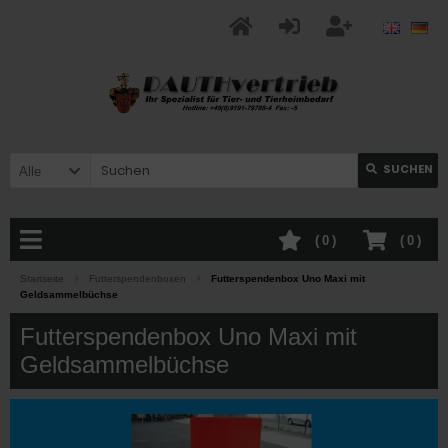
SUCHEN
Alle
(
0
)
(
0
)
Startseite
Futterspendenboxen
Futterspendenbox Uno Maxi mit
Geldsammelbüchse
Futterspendenbox Uno Maxi mit
Geldsammelbüchse