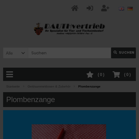
SUCHEN
Alle
(
0
)
(
0
)
Startseite
Geldsammeldosen & Zubehör
Plombenzange
Plombenzange