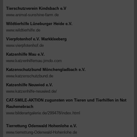
Tierschutzverein Kindsbach e.V
www.animal-sunshine-farm.de
Wildtierhilfe Lüneburger Heide e.V.
www.wildtierhilfe.de
Vierpfotenhof e.V. Markkleeberg
www.vierpfotenhof.de
Katzenhilfe Mau e.V.
www.katzenhilfemau.jimdo.com
Katzenschutzbund Mönchengladbach e.V.
www.katzenschutzbund.de
Katzenhilfe Neuwied e.V.
www.katzenhilfe-neuwied.de/
CAT-SMILE-AKTION zugunsten von Tieren und Tierhilfen in Not
Rauhenebrach
www.bilderartgalerie.de/299478/index.html
Tierrettung Odenwald Hohenlohe e.V.
www.tierrettung-Odenwald-Hohenlohe.de