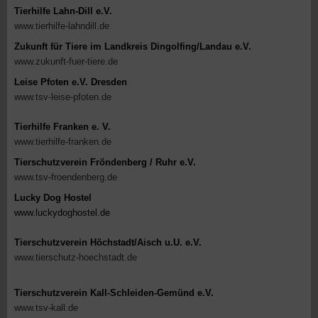
Tierhilfe Lahn-Dill e.V.
www.tierhilfe-lahndill.de
Zukunft für Tiere im Landkreis Dingolfing/Landau e.V.
www.zukunft-fuer-tiere.de
Leise Pfoten e.V. Dresden
www.tsv-leise-pfoten.de
Tierhilfe Franken e. V.
www.tierhilfe-franken.de
Tierschutzverein Fröndenberg / Ruhr e.V.
www.tsv-froendenberg.de
Lucky Dog Hostel
www.luckydoghostel.de
Tierschutzverein Höchstadt/Aisch u.U. e.V.
www.tierschutz-hoechstadt.de
Tierschutzverein Kall-Schleiden-Gemünd e.V.
www.tsv-kall.de