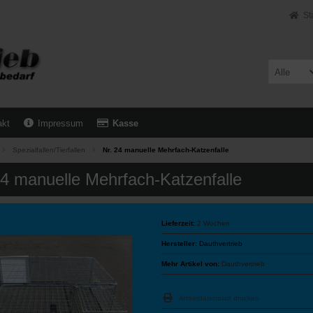
St
Alle
akt
Impressum
Kasse
Spezialfallen/Tierfallen
Nr. 24 manuelle Mehrfach-Katzenfalle
24 manuelle Mehrfach-Katzenfalle
Lieferzeit:
2 Wochen
Hersteller:
Dauthvertrieb
Mehr Artikel von:
Dauthvertrieb
Artikeldatenblatt drucken