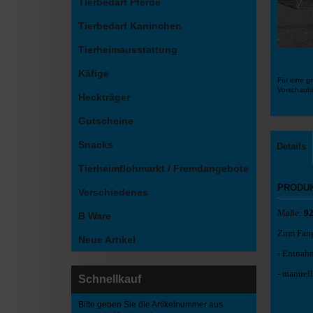
Tierbedarf Pferde
Tierbedarf Kaninchen
Tierheimausstattung
Käfige
Für eine gr
Vorschaubi
Heckträger
Gutscheine
Snacks
Details
Tierheimflohmarkt / Fremdangebote
PRODU
Verschiedenes
Maße:
9
B Ware
Zum Fang
Neue Artikel
- Entnahm
- manuell
Schnellkauf
Bitte geben Sie die Artikelnummer aus