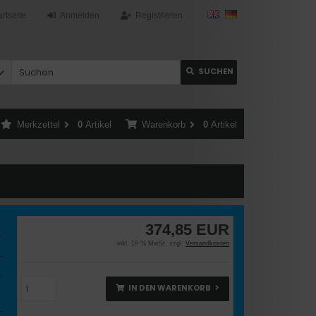
artseite
Anmelden
Registrieren
SUCHEN
Merkzettel
0
Artikel
Warenkorb
0
Artikel
374,85 EUR
inkl. 19 % MwSt. zzgl.
Versandkosten
IN DEN WARENKORB