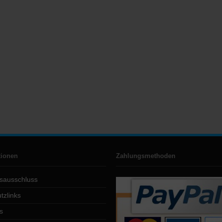
tionen
Zahlungsmethoden
sausschluss
tzlinks
s