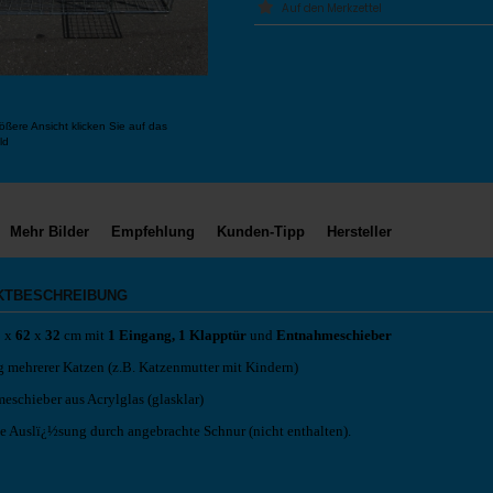
ößere Ansicht klicken Sie auf das
ld
Mehr Bilder
Empfehlung
Kunden-Tipp
Hersteller
KTBESCHREIBUNG
2
x
62
x
32
cm mit
1 Eingang, 1 Klapptür
und
Entnahmeschieber
 mehrerer Katzen (z.B. Katzenmutter mit Kindern)
eschieber aus Acrylglas (glasklar)
e Auslï¿½sung durch angebrachte Schnur (nicht enthalten).