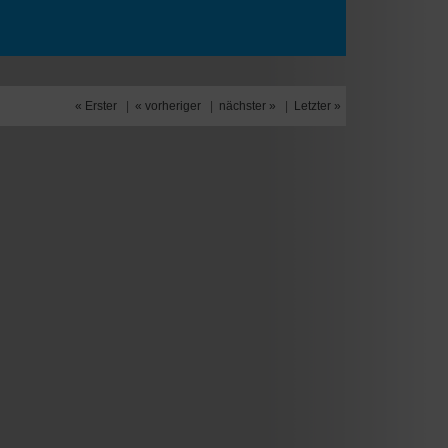
« Erster
|
« vorheriger
|
nächster »
|
Letzter »