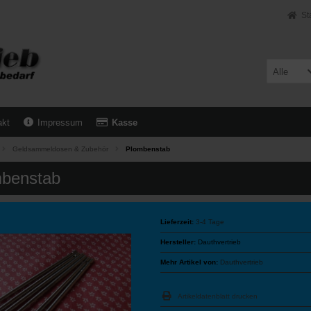
St
Alle
akt
Impressum
Kasse
Geldsammeldosen & Zubehör
Plombenstab
benstab
Lieferzeit:
3-4 Tage
Hersteller:
Dauthvertrieb
Mehr Artikel von:
Dauthvertrieb
Artikeldatenblatt drucken