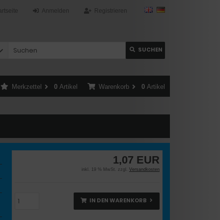
artseite
Anmelden
Registrieren
SUCHEN
Merkzettel
0
Artikel
Warenkorb
0
Artikel
1,07 EUR
inkl. 19 % MwSt. zzgl.
Versandkosten
IN DEN WARENKORB