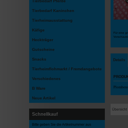
Tierbedarf Pferde
Tierbedarf Kaninchen
Tierheimausstattung
Käfige
Für eine gr
Vorschaubi
Heckträger
Gutscheine
Snacks
Details
Tierheimflohmarkt / Fremdangebote
PRODU
Verschiedenes
Plombens
B Ware
Neue Artikel
Übersicht
Schnellkauf
Bitte geben Sie die Artikelnummer aus