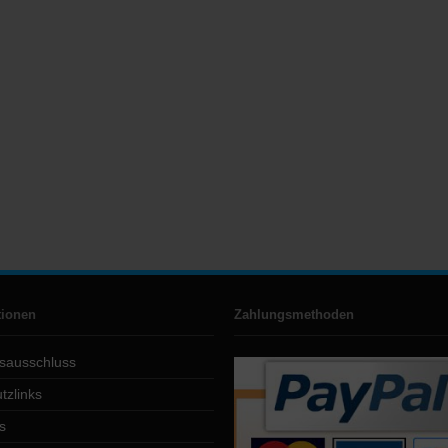
tionen
Zahlungsmethoden
sausschluss
tzlinks
s