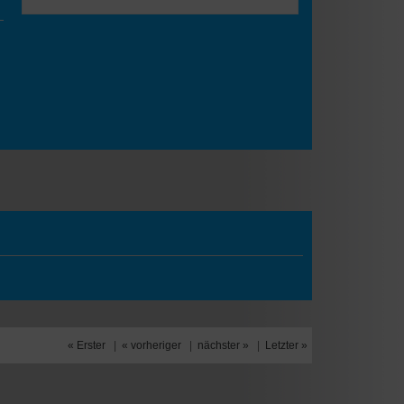
« Erster
|
« vorheriger
|
nächster »
|
Letzter »