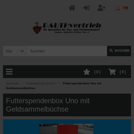
SUCHEN
Alle
(
0
)
(
0
)
Startseite
Futterspendenboxen
Futterspendenbox Uno mit
Geldsammelbüchse
Futterspendenbox Uno mit
Geldsammelbüchse