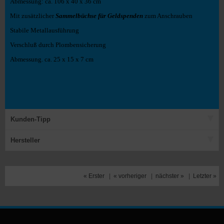
Abmessung: ca. 106 x 40 x 36 cm
Mit zusätzlicher
Sammelbüchse für Geldspenden
zum Anschrauben
Stabile Metallausführung
Verschluß durch Plombensicherung
Abmessung. ca. 25 x 15 x 7 cm
Kunden-Tipp
Hersteller
« Erster
|
« vorheriger
|
nächster »
|
Letzter »