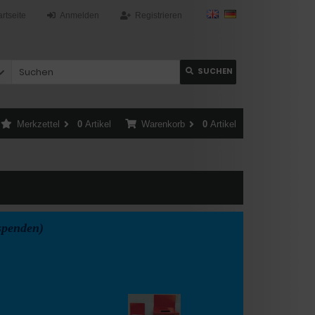
artseite
Anmelden
Registrieren
SUCHEN
Merkzettel
0
Artikel
Warenkorb
0
Artikel
spenden)