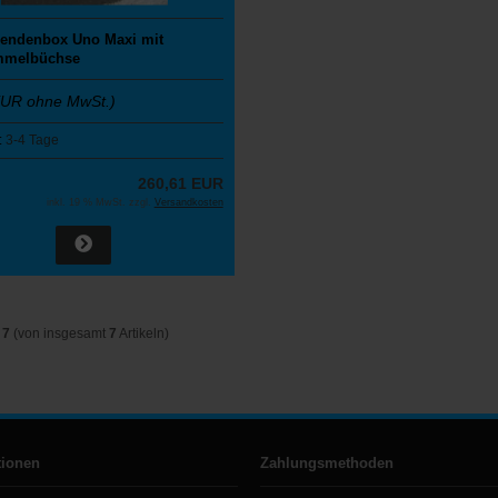
pendenbox Uno Maxi mit
mmelbüchse
EUR ohne MwSt.)
:
3-4 Tage
260,61 EUR
inkl. 19 % MwSt. zzgl.
Versandkosten
s
7
(von insgesamt
7
Artikeln)
tionen
Zahlungsmethoden