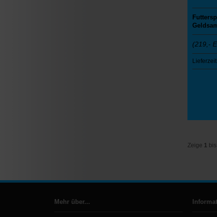
Futters
Geldsa
(219,- 
Lieferzeit
Zeige
1
bi
Mehr über...
Informa