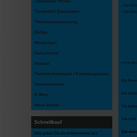
Tierbedarf Pferde
- Zur St
Tierbedarf Kaninchen
- Zur St
Tierheimausstattung
Käfige
Heckträger
Gutscheine
Snacks
(Um zu den e
Tierheimflohmarkt / Fremdangebote
Die Boxe
Verschiedenes
Ein Schi
B Ware
Neue Artikel
Wir habe
Sie sind
Schnellkauf
Sie wer
Bitte geben Sie die Artikelnummer aus