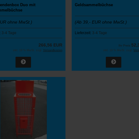
pendenbox Duo mit
Geldsammelbüchse
mmelbüchse
EUR ohne MwSt.)
(Ab 39,- EUR ohne MwSt.)
:
3-4 Tage
Lieferzeit:
3-4 Tage
266,56 EUR
52,
Ihr Preis
inkl. 19 % MwSt. zzgl.
Versandkosten
inkl. 19 % MwSt. zzgl.
Ver