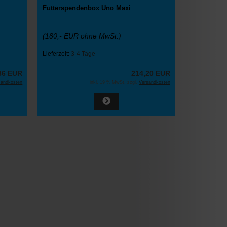
Futterspendenbox Uno Maxi
(180,- EUR ohne MwSt.)
Lieferzeit:
3-4 Tage
36 EUR
214,20 EUR
sandkosten
inkl. 19 % MwSt. zzgl.
Versandkosten