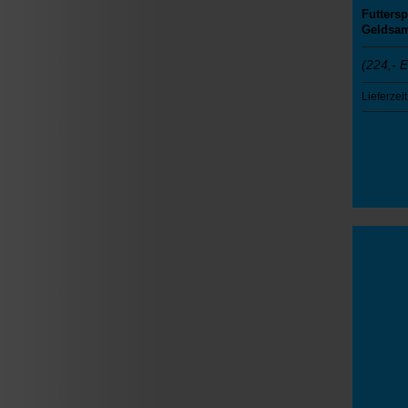
Futters
Geldsa
(224,- 
Lieferzeit