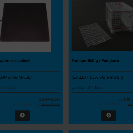
wärmer elastisch
Transportkäfig / Fangkorb
EUR ohne MwSt.)
(ab 110,- EUR ohne MwSt.)
:
3-4 Tage
Lieferzeit:
3-4 Tage
28,44 EUR
130,
ab
inkl. 19 % MwSt. zzgl.
Versandkosten
inkl. 19 % MwSt. zzgl.
Ver