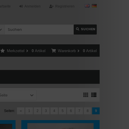
artseite
Anmelden
Registrieren
SUCHEN
Merkzettel
0
Artikel
Warenkorb
0
Artikel
Seite
Seiten:
«
1
2
3
4
5
6
7
8
9