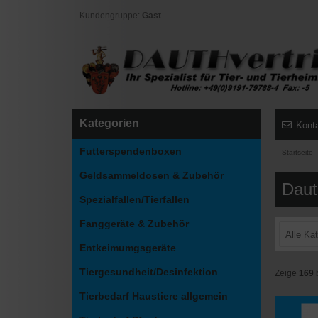
Kundengruppe:
Gast
Kategorien
Kont
Futterspendenboxen
Startseite
Geldsammeldosen & Zubehör
Daut
Spezialfallen/Tierfallen
Fanggeräte & Zubehör
Alle Ka
Entkeimumgsgeräte
Tiergesundheit/Desinfektion
Zeige
169
Tierbedarf Haustiere allgemein