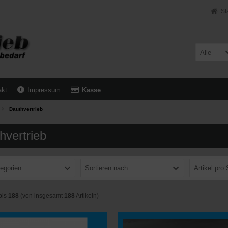
St
Alle
akt
Impressum
Kasse
Dauthvertrieb
hvertrieb
tegorien
Sortieren nach ...
Artikel pro 
bis
188
(von insgesamt
188
Artikeln)