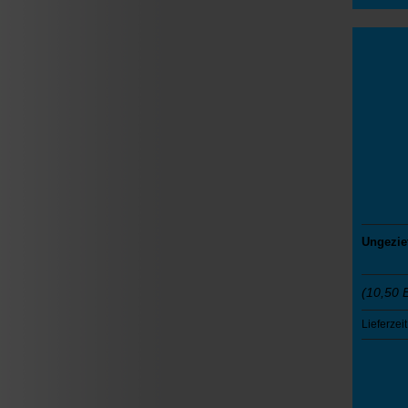
Ungezief
(10,50 
Lieferzeit