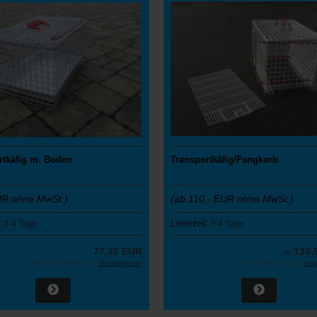
rtkäfig m. Boden
Transportkäfig/Fangkorb
UR ohne MwSt.)
(ab 110,- EUR ohne MwSt.)
:
3-4 Tage
Lieferzeit:
3-4 Tage
77,35 EUR
130,
ab
inkl. 19 % MwSt. zzgl.
Versandkosten
inkl. 19 % MwSt. zzgl.
Ver