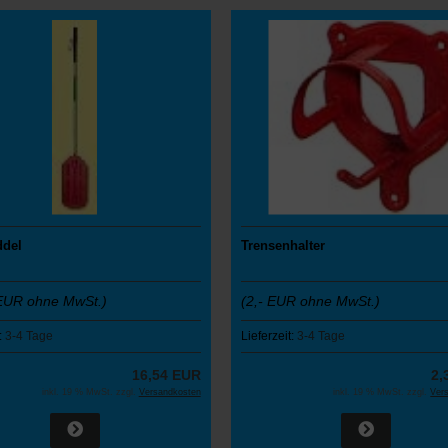
ddel
Trensenhalter
EUR ohne MwSt.)
(2,- EUR ohne MwSt.)
:
3-4 Tage
Lieferzeit:
3-4 Tage
16,54 EUR
2,
inkl. 19 % MwSt. zzgl.
Versandkosten
inkl. 19 % MwSt. zzgl.
Ver