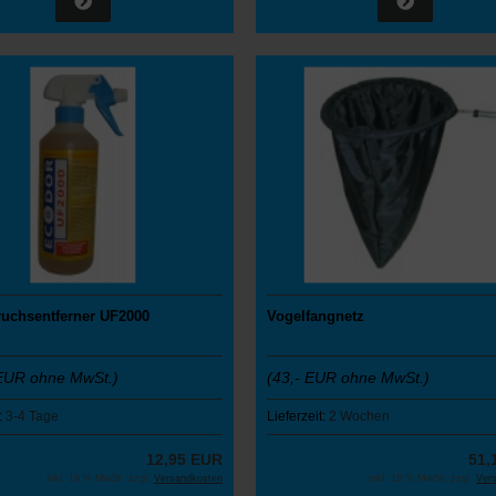
ruchsentferner UF2000
Vogelfangnetz
EUR ohne MwSt.)
(43,- EUR ohne MwSt.)
:
3-4 Tage
Lieferzeit:
2 Wochen
12,95 EUR
51,
inkl. 19 % MwSt. zzgl.
Versandkosten
inkl. 19 % MwSt. zzgl.
Ver