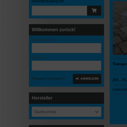
unserem Katalog ein.
Willkommen zurück!
E-Mail-Adresse:
Passwort:
Transpo
ANMELDEN
Passwort vergessen?
(65,- E
Lieferzeit
Hersteller
Dauthvertrieb