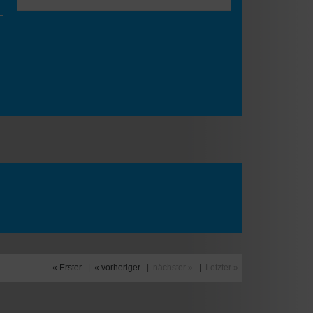
« Erster
|
« vorheriger
|
nächster »
|
Letzter »