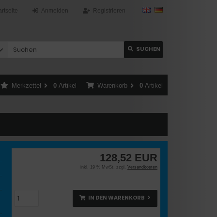
artseite
Anmelden
Registrieren
SUCHEN
Merkzettel
0
Artikel
Warenkorb
0
Artikel
128,52 EUR
inkl. 19 % MwSt. zzgl.
Versandkosten
IN DEN WARENKORB