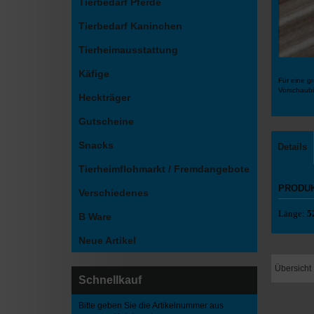
Tierbedarf Pferde
Tierbedarf Kaninchen
Tierheimausstattung
Käfige
Für eine gr
Vorschaubi
Heckträger
Gutscheine
Snacks
Details
Tierheimflohmarkt / Fremdangebote
PRODU
Verschiedenes
Länge:
5
B Ware
Neue Artikel
Übersicht
Schnellkauf
Bitte geben Sie die Artikelnummer aus