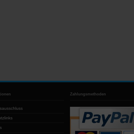
tionen
Zahlungsmethoden
sausschluss
tzlinks
s