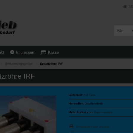
St
Alle
akt
Impressum
Kasse
Entkeimumgsgeräte
Ersatzröhre IRF
tzröhre IRF
Lieferzeit:
3-4 Tage
Hersteller:
Dauthvertrieb
Mehr Artikel von:
Dauthvertrieb
Artikeldatenblatt drucken