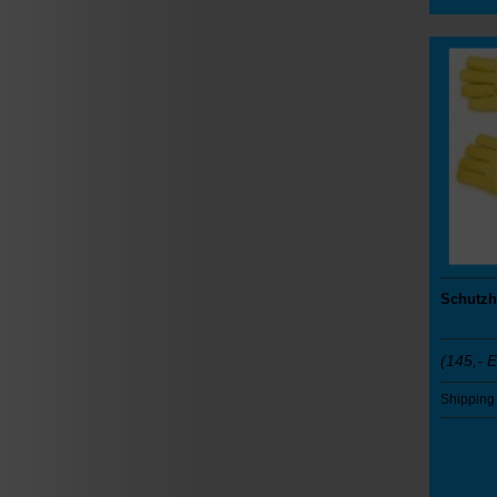
Schutzh
(145,-
E
Shipping