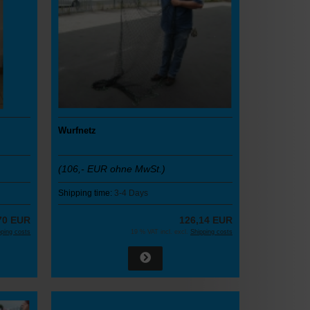
Wurfnetz
(106,- EUR ohne MwSt.)
Shipping time:
3-4 Days
70 EUR
126,14 EUR
pping costs
19 % VAT incl. excl.
Shipping costs