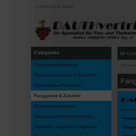
Customer group:
Guest
Categories
Cont
Futterspendenboxen
Main page
Geldsammeldosen & Zubehör
Fang
Spezialfallen/Tierfallen
Fanggeräte & Zubehör
Entkeimumgsgeräte
(Vereine
Tiergesundheit/Desinfektion
- Weltwe
Tierbedarf Haustiere allgemein
- Fangge
- Im pro