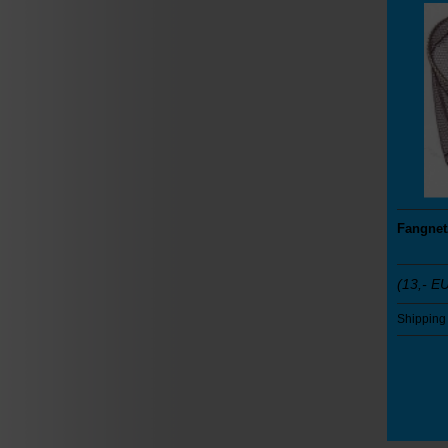
Fangnet
(13,- E
Shipping