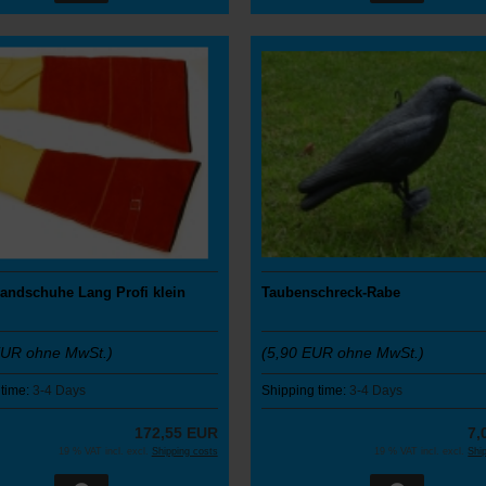
andschuhe Lang Profi klein
Taubenschreck-Rabe
UR ohne MwSt.)
(5,90 EUR ohne MwSt.)
 time:
3-4 Days
Shipping time:
3-4 Days
172,55 EUR
7,
19 % VAT incl. excl.
Shipping costs
19 % VAT incl. excl.
Shi