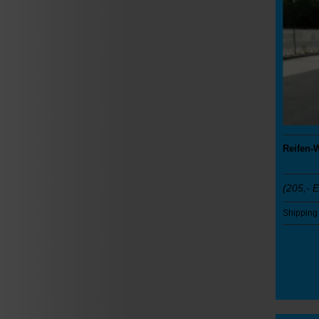
Reifen-
(205,- 
Shipping