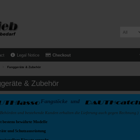
All
act
Legal Notice
Checkout
Fanggeräte & Zubehör
geräte & Zubehör
Fangstöcke
und
, Behörden und bestehende Kunden erhalten die Lieferung auch gegen Rechnung.)
it bestens bewährte Modelle
räte und Schutzausrüstung
fessionellem Einsatz erprobt