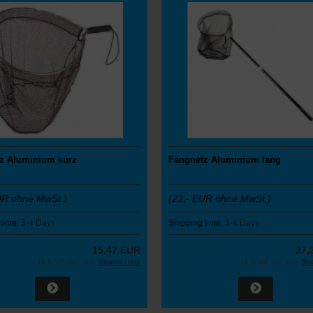
z Aluminium kurz
Fangnetz Aluminium lang
UR ohne MwSt.)
(23,- EUR ohne MwSt.)
 time:
3-4 Days
Shipping time:
3-4 Days
15,47 EUR
27,
19 % VAT incl. excl.
Shipping costs
19 % VAT incl. excl.
Shi