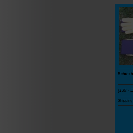
Schutzh
(139,- 
Shipping