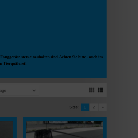
anggeräte stets einzuhalten sind. Achten Sie bitte - auch im
n Tierquälerei!
page
Sites:
1
2
»