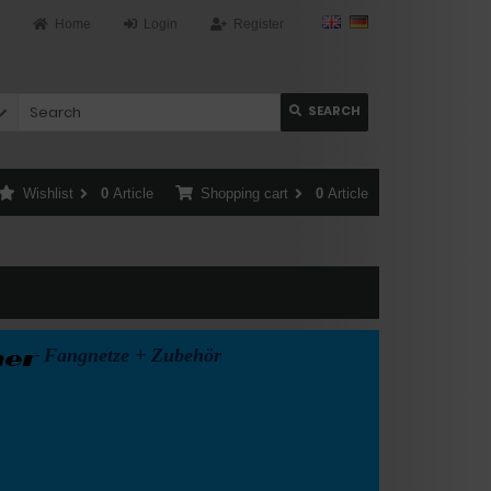
Home
Login
Register
SEARCH
Wishlist
0
Article
Shopping cart
0
Article
Fangnetze + Zubehör