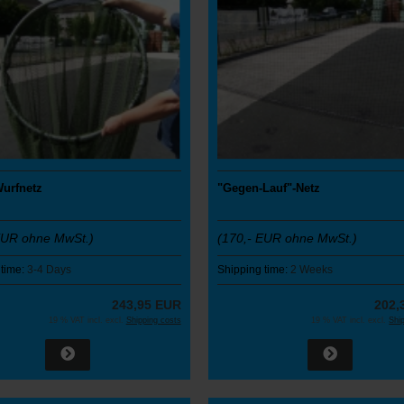
Wurfnetz
"Gegen-Lauf"-Netz
EUR ohne MwSt.)
(170,- EUR ohne MwSt.)
 time:
3-4 Days
Shipping time:
2 Weeks
243,95 EUR
202,
19 % VAT incl. excl.
Shipping costs
19 % VAT incl. excl.
Shi