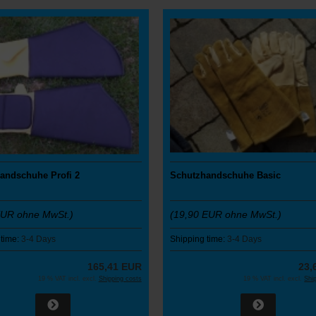
andschuhe Profi 2
Schutzhandschuhe Basic
EUR ohne MwSt.)
(19,90
EUR ohne MwSt.)
 time:
3-4 Days
Shipping time:
3-4 Days
165,41 EUR
23,
19 % VAT incl. excl.
Shipping costs
19 % VAT incl. excl.
Shi