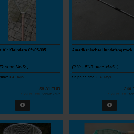
 für Kleintiere 65x65-305
Amerikanischer Hundefangstock
UR ohne MwSt.)
(210,- EUR ohne MwSt.)
 time:
3-4 Days
Shipping time:
3-4 Days
58,31 EUR
249,
19 % VAT incl. excl.
Shipping costs
19 % VAT incl. excl.
Shi