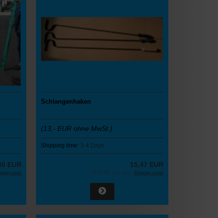
Schlangenhaken
(13,- EUR ohne MwSt.)
Shipping time:
3-4 Days
30 EUR
15,47 EUR
pping costs
19 % VAT incl. excl.
Shipping costs