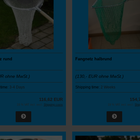
z rund
Fangnetz halbrund
UR ohne MwSt.)
(130,- EUR ohne MwSt.)
 time:
3-4 Days
Shipping time:
2 Weeks
116,62 EUR
154,
19 % VAT incl. excl.
Shipping costs
19 % VAT incl. excl.
Shi