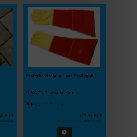
Schutzhandschuhe Lang Profi groß
(149,-
EUR ohne MwSt.)
Shipping time:
3-4 Days
68 EUR
177,31 EUR
pping costs
19 % VAT incl. excl.
Shipping costs