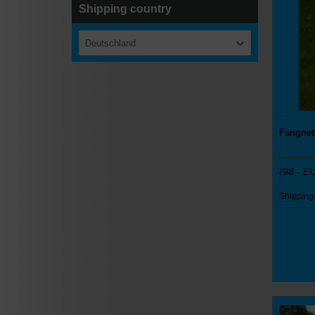
Shipping country
Deutschland
Fangnet
(98,- E
Shipping