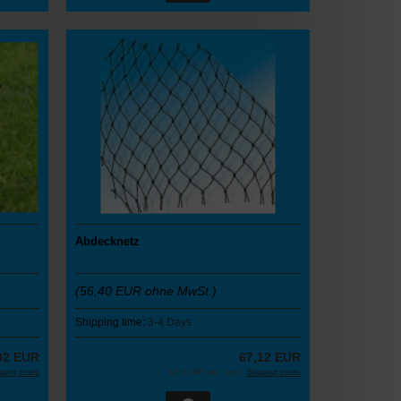
Abdecknetz
(56,40 EUR ohne MwSt.)
Shipping time:
3-4 Days
02 EUR
67,12 EUR
pping costs
19 % VAT incl. excl.
Shipping costs