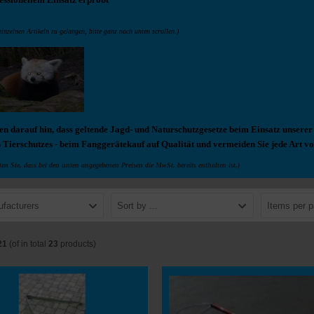
inzelnen Artikeln zu gelangen, bitte ganz nach unten scrollen.)
n darauf hin, dass geltende Jagd- und Naturschutzgesetze beim Einsatz unserer F
s Tierschutzes - beim Fanggerätekauf auf Qualität und vermeiden Sie jede Art vo
ten Sie, dass bei den unten angegebenen Preisen die MwSt. bereits enthalten ist.)
ufacturers
Sort by ...
Items per 
21
(of in total
23
products)