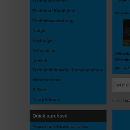
Tierbedarf Pferde
Tierbedarf Kaninchen
(Um zu den e
Tierheimausstattung
Käfige
Heckträger
Gutscheine
Wir weise
Sinne de
Snacks
(Bitte beach
Tierheimflohmarkt / Fremdangebote
Verschiedenes
All man
B Ware
New products
Show
1
to
Quick purchase
Please enter the article no. from our