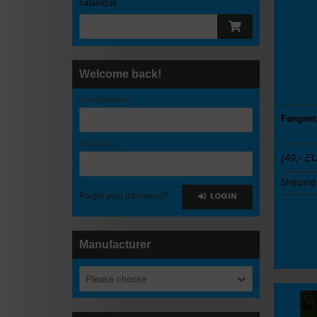
catalogue.
Welcome back!
E-mail address:
Fangnetz
Password:
(
49,- E
Shipping
LOGIN
Forgot your password?
Manufacturer
Please choose