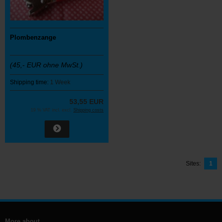
Plombenzange
(45,- EUR ohne MwSt.)
Shipping time:
1 Week
53,55 EUR
19 % VAT incl. excl.
Shipping costs
Sites:
1
More about...