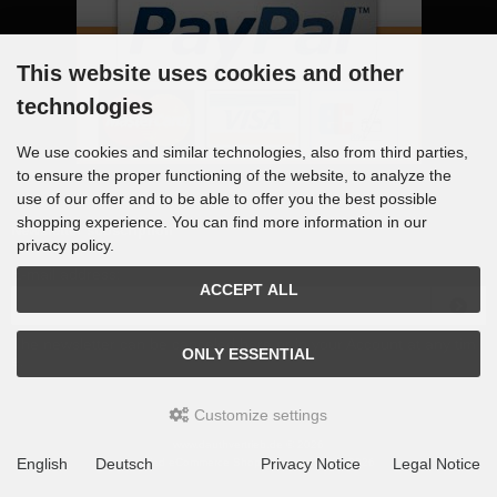
This website uses cookies and other
technologies
We use cookies and similar technologies, also from third parties,
to ensure the proper functioning of the website, to analyze the
use of our offer and to be able to offer you the best possible
shopping experience. You can find more information in our
Newsletter subscription
privacy policy.
E-mail address:
ACCEPT ALL
The newsletter can be canceled here or in your Account at any tim
ONLY ESSENTIAL
e.
Customize settings
www.dauthvertrieb.de © 2026
English
Deutsch
Privacy Notice
Legal Notice
mod
ified eCommerce Shopsoftware © 2009-2026