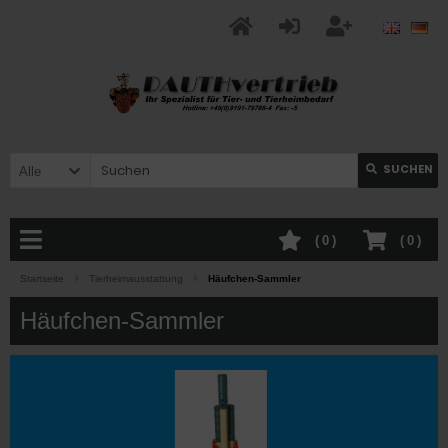
SUCHEN
Alle
(
0
)
(
0
)
Startseite
Tierheimausstattung
Häufchen-Sammler
Häufchen-Sammler