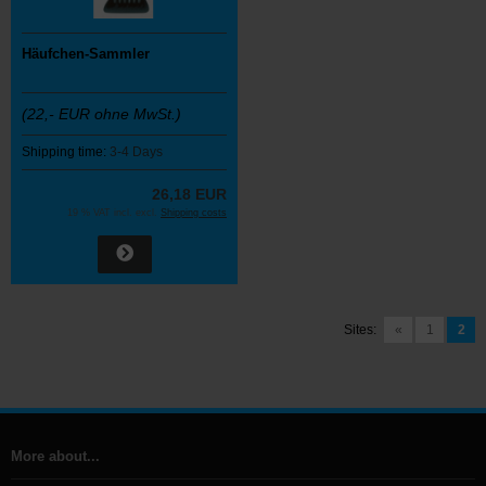
Häufchen-Sammler
(22,- EUR ohne MwSt.)
Shipping time:
3-4 Days
26,18 EUR
19 % VAT incl. excl.
Shipping costs
Sites:
«
1
2
More about...