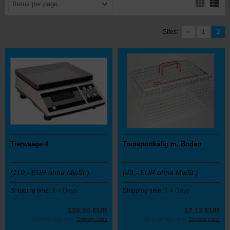
Items per page
Sites:
«
1
2
Tierwaage 4
Transportkäfig m. Boden
(110,- EUR ohne MwSt.)
(48,- EUR ohne MwSt.)
Shipping time:
3-4 Days
Shipping time:
3-4 Days
130,90 EUR
57,12 EUR
19 % VAT incl. excl.
Shipping costs
19 % VAT incl. excl.
Shipping costs