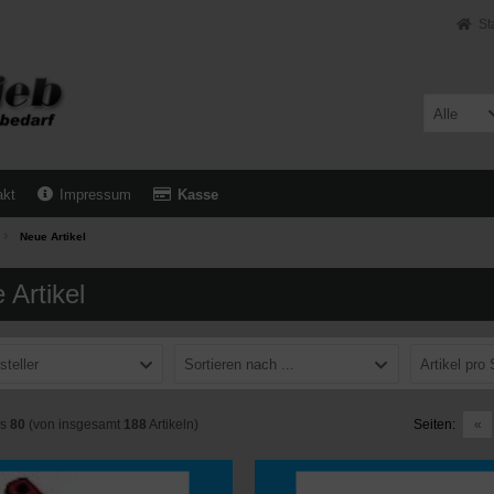
St
Alle
akt
Impressum
Kasse
Neue Artikel
 Artikel
steller
Sortieren nach ...
Artikel pro 
is
80
(von insgesamt
188
Artikeln)
Seiten:
«