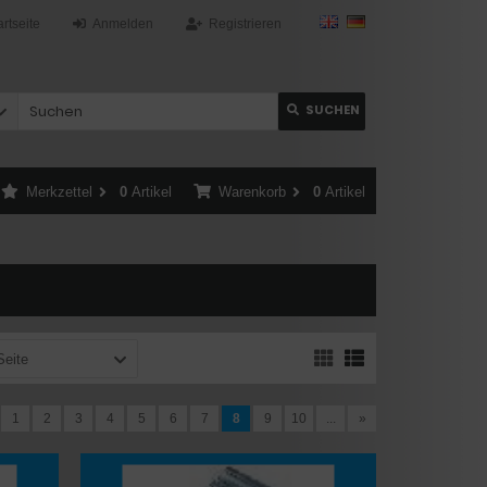
artseite
Anmelden
Registrieren
SUCHEN
Merkzettel
0
Artikel
Warenkorb
0
Artikel
Seite
1
2
3
4
5
6
7
8
9
10
...
»