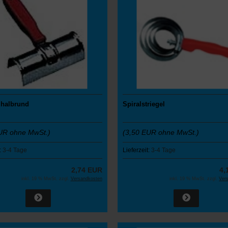
 halbrund
Spiralstriegel
UR ohne MwSt.)
(3,50 EUR ohne MwSt.)
:
3-4 Tage
Lieferzeit:
3-4 Tage
2,74 EUR
4,
inkl. 19 % MwSt. zzgl.
Versandkosten
inkl. 19 % MwSt. zzgl.
Ver