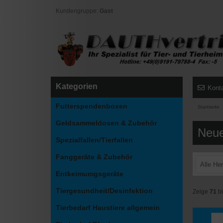
Kundengruppe:
Gast
Kategorien
Kont
Futterspendenboxen
Startseite
Geldsammeldosen & Zubehör
Neue
Spezialfallen/Tierfallen
Fanggeräte & Zubehör
Alle Her
Entkeimumgsgeräte
Tiergesundheit/Desinfektion
Zeige
71
b
Tierbedarf Haustiere allgemein