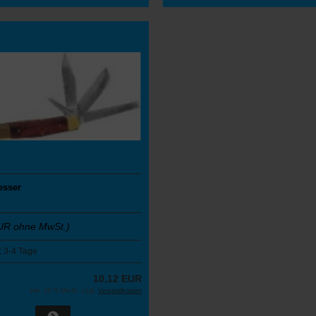
esser
UR ohne MwSt.)
:
3-4 Tage
10,12 EUR
inkl. 19 % MwSt. zzgl.
Versandkosten