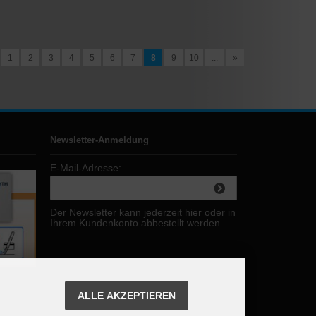
1
2
3
4
5
6
7
8
9
10
...
»
Newsletter-Anmeldung
E-Mail-Adresse:
Der Newsletter kann jederzeit hier oder in
Ihrem Kundenkonto abbestellt werden.
ALLE AKZEPTIEREN