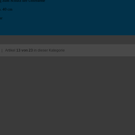
ng zum Schutz der Unterarme
a. 40 cm
ar
| Artikel
13 von 23
in dieser Kategorie