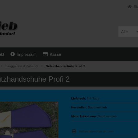
St
Alle
akt
Impressum
Kasse
Fanggeräte & Zubehör
Schutzhandschuhe Profi 2
tzhandschuhe Profi 2
Lieferzeit:
3-4 Tage
Hersteller:
Dauthvertrieb
Mehr Artikel von:
Dauthvertrieb
Artikeldatenblatt drucken