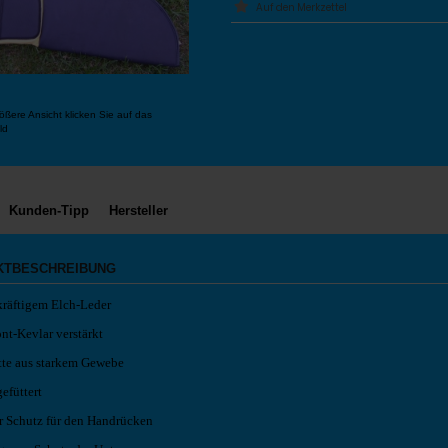
ößere Ansicht klicken Sie auf das
ld
Kunden-Tipp
Hersteller
KTBESCHREIBUNG
kräftigem Elch-Leder
nt-Kevlar verstärkt
te aus starkem Gewebe
efüttert
r Schutz für den Handrücken