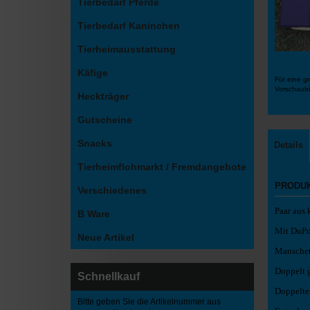
Tierbedarf Pferde
Tierbedarf Kaninchen
Tierheimausstattung
Käfige
Für eine gr
Vorschaubi
Heckträger
Gutscheine
Snacks
Details
Tierheimflohmarkt / Fremdangebote
PRODU
Verschiedenes
Paar aus 
B Ware
Mit DuPo
Neue Artikel
Manschet
Doppelt g
Schnellkauf
Doppelte
Bitte geben Sie die Artikelnummer aus