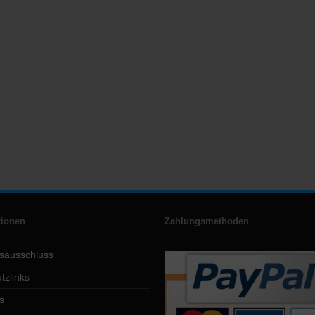
tionen
Zahlungsmethoden
sausschluss
tzlinks
s