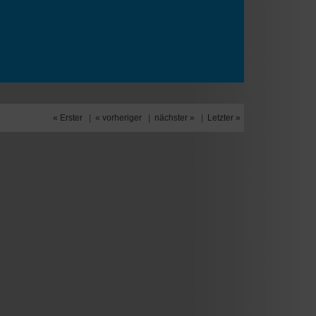
« Erster
|
« vorheriger
|
nächster »
|
Letzter »