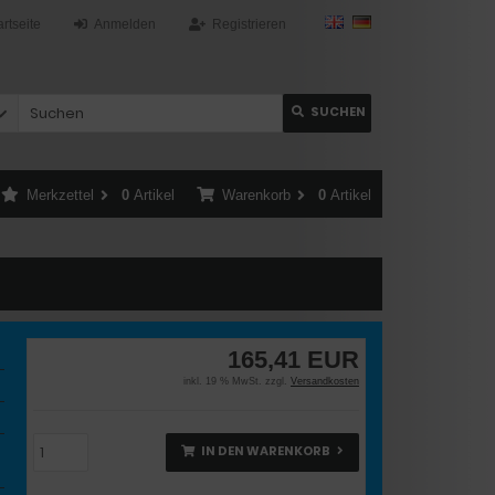
artseite
Anmelden
Registrieren
SUCHEN
Merkzettel
0
Artikel
Warenkorb
0
Artikel
165,41 EUR
inkl. 19 % MwSt. zzgl.
Versandkosten
IN DEN WARENKORB