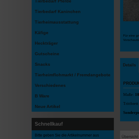
Tierbedarf Pferde
Tierbedarf Kaninchen
Tierheimausstattung
Käfige
Für eine gr
Vorschaubi
Heckträger
Gutscheine
Snacks
Details
Tierheimflohmarkt / Fremdangebote
PRODU
Verschiedenes
Maße:
1
B Ware
Trittbret
Neue Artikel
Sonderpr
Schnellkauf
Bitte geben Sie die Artikelnummer aus
Übersicht