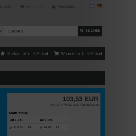
artseite
Anmelden
Registrieren
SUCHEN
Merkzettel
0
Artikel
Warenkorb
0
Artikel
103,53 EUR
inkl. 19 % MwSt. zzgl.
Versandkosten
Staffelpreise
ab 1 Stk.
ab 3 Stk.
je 103,53 EUR
je 94,01 EUR