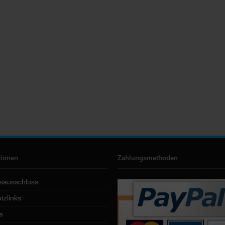
tionen
Zahlungsmethoden
sausschluss
tzlinks
s