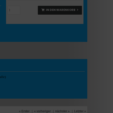
IN DEN WARENKORB
alle)
« Erster
|
« vorheriger
|
nächster »
|
Letzter »