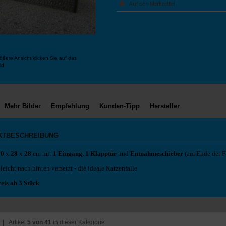
ößere Ansicht klicken Sie auf das
ld
Mehr Bilder
Empfehlung
Kunden-Tipp
Hersteller
KTBESCHREIBUNG
00
x
28
x
28
cm mit
1 Eingang, 1 Klapptür
und
Entnahmeschieber
(am Ende der F
t leicht nach hinten versetzt - die ideale Katzenfalle
eis ab 3 Stück
| Artikel
5 von 41
in dieser Kategorie