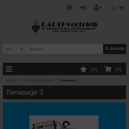
SUCHEN
Alle
(
0
)
(
0
)
Startseite
Tierheimausstattung
Tierwaage 3
Tierwaage 3