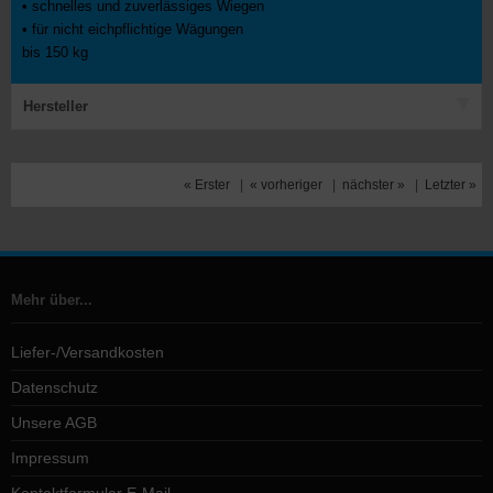
• schnelles und zuverlässiges Wiegen
• für nicht eichpflichtige Wägungen
bis 150 kg
Hersteller
« Erster
|
« vorheriger
|
nächster »
|
Letzter »
Mehr über...
Liefer-/Versandkosten
Datenschutz
Unsere AGB
Impressum