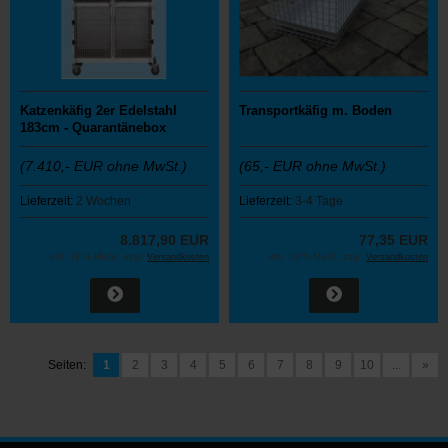
Katzenkäfig 2er Edelstahl
Transportkäfig m. Boden
183cm - Quarantänebox
(7.410,- EUR ohne MwSt.)
(65,- EUR ohne MwSt.)
Lieferzeit:
2 Wochen
Lieferzeit:
3-4 Tage
8.817,90 EUR
77,35 EUR
inkl. 19 % MwSt. zzgl.
Versandkosten
inkl. 19 % MwSt. zzgl.
Versandkosten
Seiten:
1
2
3
4
5
6
7
8
9
10
...
»