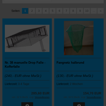
Seiten:
1
2
3
4
5
6
7
8
9
10
...
»
Nr. 38 manuelle Drop Falle -
Fangnetz halbrund
Kofferfalle
(240,- EUR ohne MwSt.)
(130,- EUR ohne MwSt.)
Lieferzeit:
3-4 Tage
Lieferzeit:
2 Wochen
285,60 EUR
154,70 EUR
inkl. 19 % MwSt. zzgl.
Versandkosten
inkl. 19 % MwSt. zzgl.
Versandkosten