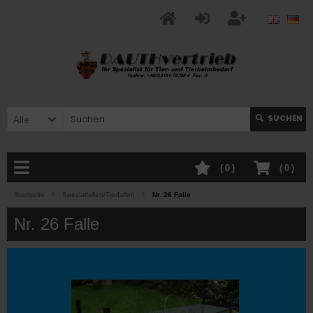
SUCHEN
Alle
(
0
)
(
0
)
Startseite
Spezialfallen/Tierfallen
Nr. 26 Falle
Nr. 26 Falle