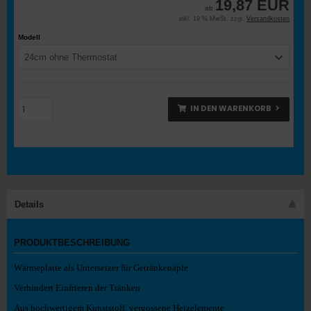
19,87 EUR
ab
inkl. 19 % MwSt. zzgl.
Versandkosten
Modell
24cm ohne Thermostat
IN DEN WARENKORB
Details
PRODUKTBESCHREIBUNG
Wärmeplatte als Untersetzer für Getränkenäpfe
Verhindert Einfrieren der Tränken
Aus hochwertigem Kunststoff, v
ergossene Heizelemente