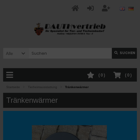
SUCHEN
Alle
(
0
)
(
0
)
Startseite
Tierheimausstattung
Tränkenwärmer
Tränkenwärmer