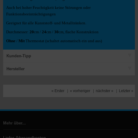
Auch bei hoher Feuchtigkeit keine Störungen oder
Funktionsbeeinträchtigungen
Geeignet für alle Kunststoff- und Metalltränken.
Durchmesser:
20
cm /
24
cm /
30
cm, flache Konstruktion
Ohne
/
Mit
Thermostat (schaltet automatisch ein und aus)
Kunden-Tipp
Hersteller
« Erster
|
« vorheriger
|
nächster »
|
Letzter »
Mehr über...
Liefer-/Versandkosten