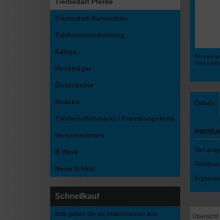
Tierbedarf Pferde
Tierbedarf Kaninchen
Tierheimausstattung
Käfige
Für eine gr
Vorschaubi
Heckträger
Gutscheine
Snacks
Details
Tierheimflohmarkt / Fremdangebote
PRODU
Verschiedenes
Das ausg
B Ware
Verfilzun
Neue Artikel
Ergonomi
Schnellkauf
Bitte geben Sie die Artikelnummer aus
Übersicht