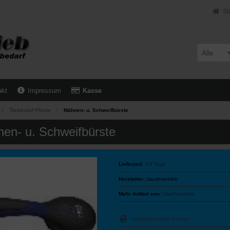
St
Alle
akt
Impressum
Kasse
Tierbedarf Pferde
Mähnen- u. Schweifbürste
en- u. Schweifbürste
Lieferzeit:
3-4 Tage
Hersteller:
Dauthvertrieb
Mehr Artikel von:
Dauthvertrieb
Artikeldatenblatt drucken