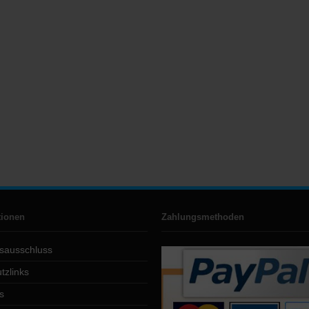
tionen
Zahlungsmethoden
sausschluss
tzlinks
s