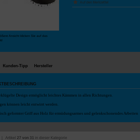
ößere Ansicht klicken Sie auf das
ld
Kunden-Tipp
Hersteller
KTBESCHREIBUNG
eklügelte Design ermöglicht leichtes Kämmen in allen Richtungen.
gen können leicht entwirrt werden.
sch geformter Griff aus Holz für ermüdungsarmes und gelenkschonendes Arbeiten
| Artikel
27 von 31
in dieser Kategorie