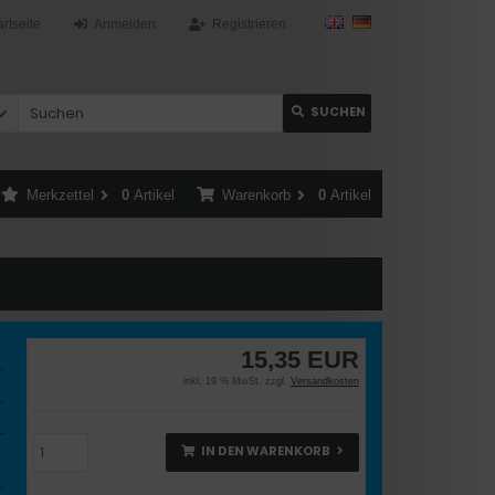
artseite
Anmelden
Registrieren
SUCHEN
Merkzettel
0
Artikel
Warenkorb
0
Artikel
15,35 EUR
inkl. 19 % MwSt. zzgl.
Versandkosten
IN DEN WARENKORB