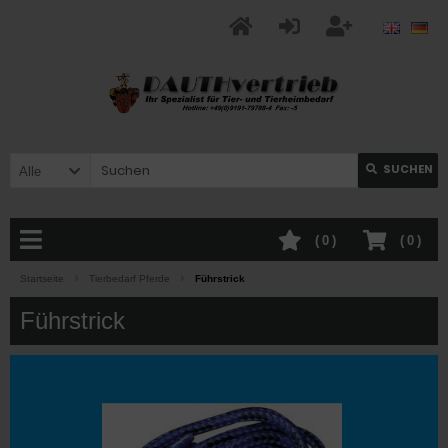
SUCHEN
Alle
(
0
)
(
0
)
Startseite
Tierbedarf Pferde
Führstrick
Führstrick