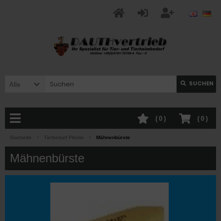
SUCHEN
Alle
(
0
)
(
0
)
Startseite
Tierbedarf Pferde
Mähnenbürste
Mähnenbürste