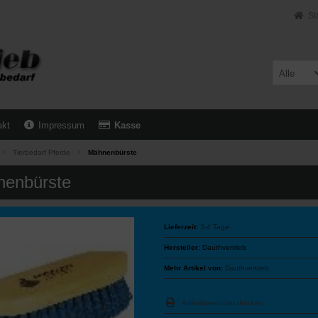
St
Alle
akt
Impressum
Kasse
Tierbedarf Pferde
Mähnenbürste
enbürste
Lieferzeit:
3-4 Tage
Hersteller:
Dauthvertrieb
Mehr Artikel von:
Dauthvertrieb
Artikeldatenblatt drucken