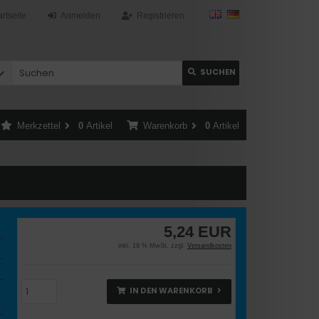
artseite
Anmelden
Registrieren
SUCHEN
Merkzettel
0
Artikel
Warenkorb
0
Artikel
5,24 EUR
inkl. 19 % MwSt. zzgl.
Versandkosten
IN DEN WARENKORB