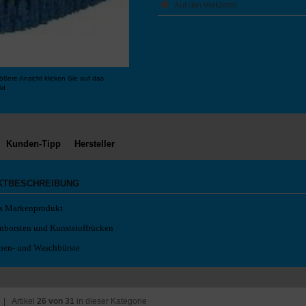
ößere Ansicht klicken Sie auf das
ld
Kunden-Tipp
Hersteller
KTBESCHREIBUNG
s Markenprodukt
nborsten und Kunststoffrücken
en- und Waschbürste
| Artikel
26 von 31
in dieser Kategorie