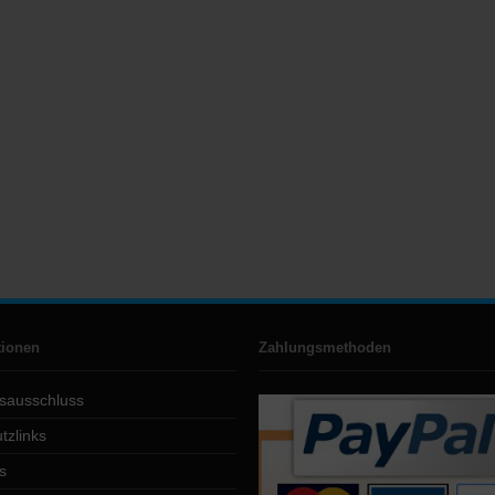
tionen
Zahlungsmethoden
sausschluss
tzlinks
s