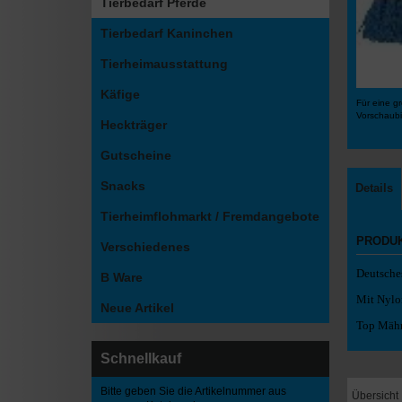
Tierbedarf Pferde
Tierbedarf Kaninchen
Tierheimausstattung
Käfige
Für eine gr
Vorschaubi
Heckträger
Gutscheine
Snacks
Details
Tierheimflohmarkt / Fremdangebote
PRODU
Verschiedenes
Deutsche
B Ware
Mit Nylo
Neue Artikel
Top Mähn
Schnellkauf
Bitte geben Sie die Artikelnummer aus
Übersicht