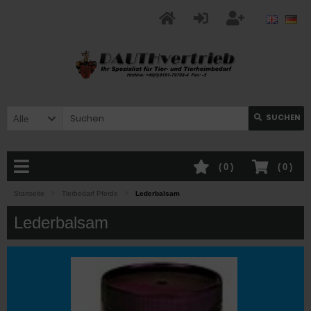
SUCHEN
Alle
(
0
)
(
0
)
Startseite
Tierbedarf Pferde
Lederbalsam
Lederbalsam