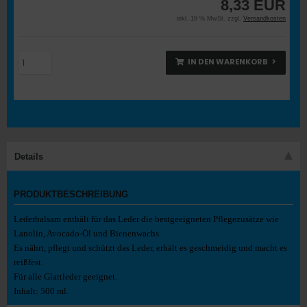
8,33 EUR
inkl. 19 % MwSt. zzgl.
Versandkosten
IN DEN WARENKORB
Details
PRODUKTBESCHREIBUNG
Lederbalsam enthält für das Leder die bestgeeigneten Pflegezusätze wie
Lanolin, Avocado-Öl und Bienenwachs.
Es nährt, pflegt und schützt das Leder, erhält es geschmeidig und macht es
reißfest.
Für alle Glattleder geeignet.
Inhalt: 500 ml.